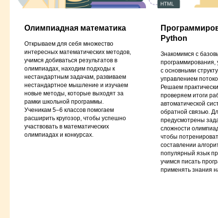
Олимпиадная математика
Программиров
Python
Новости лицея
Открываем для себя множество
интересных математических методов,
Знакомимся с базо
учимся добиваться результатов в
программирования, 
олимпиадах, находим подходы к
с основными структ
нестандартным задачам, развиваем
управлением потоко
нестандартное мышление и изучаем
Решаем практически
новые методы, которые выходят за
проверяем итоги ра
рамки школьной программы.
автоматической сис
Ученикам 5–6 классов помогаем
обратной связью. Д
расширить кругозор, чтобы успешно
предусмотрены зад
участвовать в математических
сложности олимпиад
олимпиадах и конкурсах.
чтобы потренироват
составлении алгори
популярный язык п
учимся писать прог
применять знания на