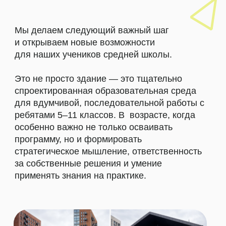
+7 (968) 380-19-54
+7 (905) 780-58-44
Мы будем рады поговорить с вами с
9:00 до 18:00 в будние дни.
info@nyberg.school
nybergschool@gmail.com
Как устроено обучение
Приемная кампания
Команда педагогов