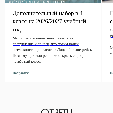
Дополнительный набор в 4
П
класс на 2026/2027 учебный
год
О
у
Мы получили очень много заявок на
поступление и поняли, что хотим найти
О
возможность пригласить в Лицей больше ребят.
к
Поэтому приняли решение открыть ещё один
четвёртый класс.
П
Подробнее