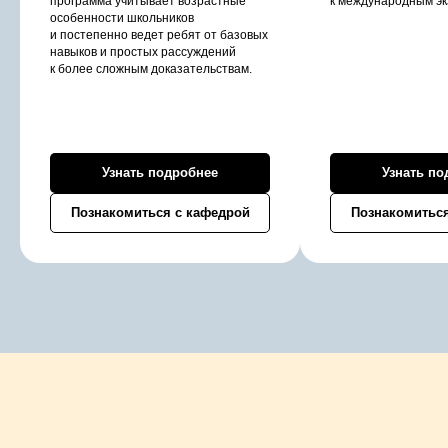
учеников.
программа учитывает возрастные
к международным эк
особенности школьников
и постепенно ведет ребят от базовых
навыков и простых рассуждений
Чтобы увидеть планировку будущего учебного
к более сложным доказательствам.
пространства, нажмите здесь
Узнать подробнее
Узнать по
Познакомиться с кафедрой
Познакомиться