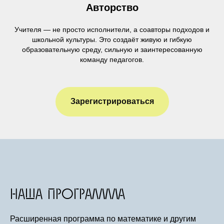
Авторство
Учителя — не просто исполнители, а соавторы подходов и
школьной культуры. Это создаёт живую и гибкую
образовательную среду, сильную и заинтересованную
команду педагогов.
Зарегистрироваться
Открытие
нового
учебного корпуса
Мы делаем следующий важный шаг
нАшА ПрогрАммА
и открываем новые возможности
для наших учеников средней школы.
Это не просто здание — это тщательно
Расширенная программа по математике и другим