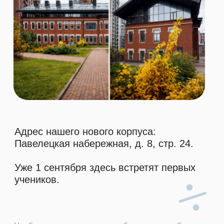
Галерея
FAQ
Новости лицея
СМИ о нас
Сведения об образовательной
организации:
ООО «Гимназия им. С.Н. Нюберг»
Лицензия 041274 от 16.02.2021
АНОО «Лицей им. С.Н. Нюберг»
Лицензия 042094 от 26.04.2022
Москва, ул. Большая Черёмушкинская, д.
25, стр. 25
Москва, ул. Нагорная, д. 18, корп. 2
Павелецкая набережная, д. 8, стр. 24
Подписаться на новости