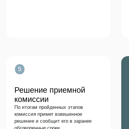
5
Решение приемной
Приходи
комиссии
Получив пре
вы сможете п
По итогам пройденных этапов
поступлении 
комиссия примет взвешенное
решение и сообщит его в заранее
Заполнит
обговоренные сроки.