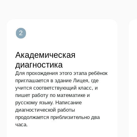
2
3
Академическая
Индиви
диагностика
диагнос
Для прохождения этого этапа ребёнок
с психо
приглашается в здание Лицея, где
Если академи
учится соответствующий класс, и
пройдена усп
пишет работу по математике и
приглашаетс
русскому языку. Написание
получасовой 
диагностической работы
ответственны
продолжается приблизительно два
часа.