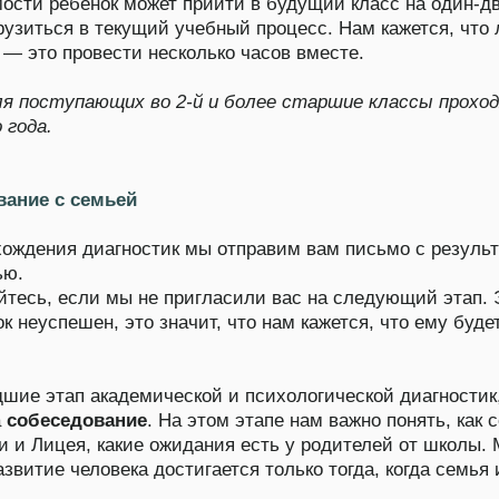
пешен, это значит, что нам кажется, что ему будет некомфортн
ап академической и психологической диагностик, будут
седование
. На этом этапе нам важно понять, как сочетаются
ея, какие ожидания есть у родителей от школы. Мы верим, чт
 человека достигается только тогда, когда семья и школа
дит онлайн в Zoom в течение 20−30 минут.
ие сказки, смешные рассказы и первые
ключенческие повести. Книги для развития речи,
бражения и интереса к чтению на всю начальную
лу.