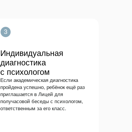
дуальная
тика
логом
ческая диагностика
ешно, ребёнок ещё раз
я в Лицей для
беседы с психологом,
м за его класс.