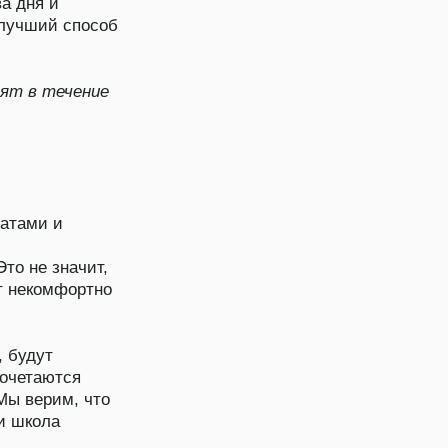
о
о
Посмотреть список книг