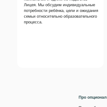
Про опциональный 
При необходимости р
полностью погрузить
познакомиться — это 
Дни в Лицее для пос
всего учебного года.
Про собеседование 
По итогам прохожден
обратной связью.
Не расстраивайтесь, 