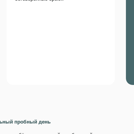
пробный день
ебёнок может прийти в будущий класс на один-два дня и
ся в текущий учебный процесс. Нам кажется, что лучший спос
провести несколько часов вместе.
тупающих во 2-й и более старшие классы проходят в течени
с семьей
ия диагностик мы отправим вам письмо с результатами и
если мы не пригласили вас на следующий этап. Это не значит