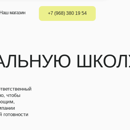
+7 (968) 380 19 54
ЬНУЮ ШКОЛУ
й