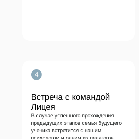
4
Встреча с командой
Лицея
В случае успешного прохождения
предыдущих этапов семья будущего
ученика встретится с нашим
психологом и одним из педагогов
Лицея. Мы обсудим индивидуальные
потребности ребёнка, цели и ожидания
семьи относительно образовательного
процесса.