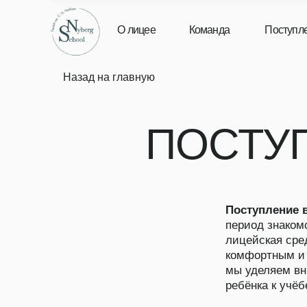
О лицее
Команда
Поступление
Назад на главную
ПОСТУПЛ
Поступление в начал
период знакомства р
лицейская среда под
комфортным и мотив
мы уделяем внимание
ребёнка к учёбе.