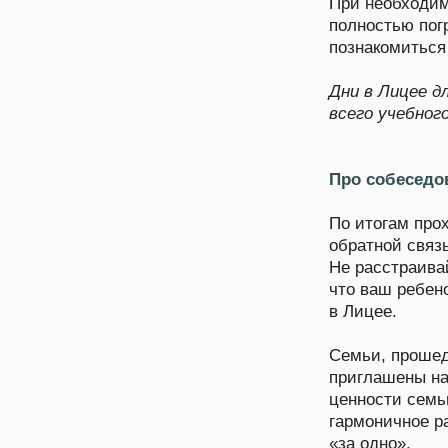
что ваш ребенок неус
в Лицее.
Семьи, прошедшие эт
приглашены на
собе
ценности семьи и Лиц
гармоничное развитие
«за одно».
Собеседование прохо
1 - 4 класс
Ярк
Наша литературная
при
программа
воо
шко