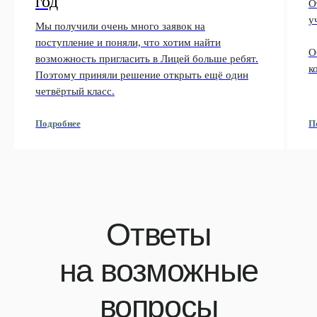
год
О
у
Мы получили очень много заявок на
поступление и поняли, что хотим найти
О
возможность пригласить в Лицей больше ребят.
к
Поэтому приняли решение открыть ещё один
четвёртый класс.
П
Подробнее