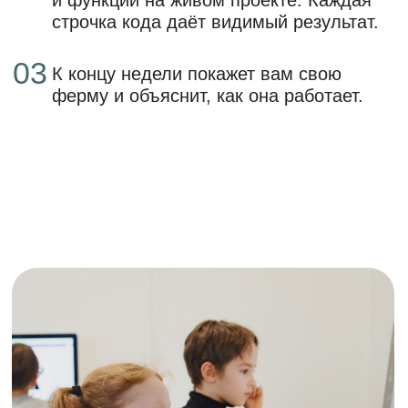
Что будем делать?
создадим игру-симулятор фермы
научимся добавлять функционал
игры
напишем код на Python
(переменные, циклы, условия
протестируем и улучшим свою
игру
Что прокачаем?
основы программирования