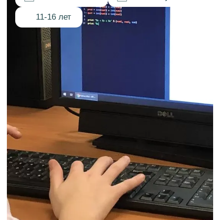
ЧТО БУДЕТ
НА
ИНТЕНСИВЕ?
01
Ребёнок напишет на Python
собственную ферму: сажать,
выращивать, собирать урожай
и добывать ресурсы как в Stardew
Valley, только он не играет, а создаёт.
02
Освоит переменные, циклы, условия
и функции на живом проекте. Каждая
строчка кода даёт видимый результат.
03
К концу недели покажет вам свою