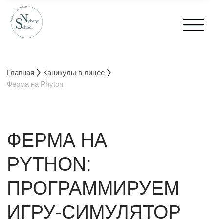
Главная
Каникулы в лицее
Ферма на Phyton
ФЕРМА НА
PYTHON:
ПРОГРАММИРУЕМ
ИГРУ-СИМУЛЯТОР
5-дневный интенсив по разработке игры для
11+
детей на Python: участники создадут
собственную ферму-симулятор.
Записаться