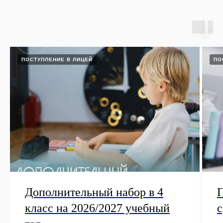
Москва, ул. Нагорная, д. 18, корп. 2
Павелецкая набережная, д. 8, стр. 24
Подписаться на новости
ПОСТУПЛЕНИЕ В ЛИЦЕЙ
ПО
Дополнительный набор в 4
П
класс на 2026/2027 учебный