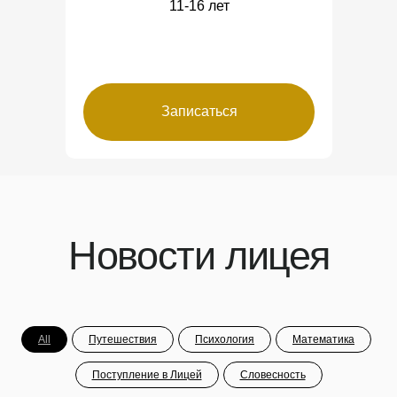
11-16 лет
Как устроено обучение
Приемная кампания
Команда педагогов
Записаться
Галерея
FAQ
Новости лицея
СМИ о нас
Сведения об образовательной
организации:
ООО «Гимназия им. С.Н. Нюберг»
Лицензия 041274 от 16.02.2021
АНОО «Лицей им. С.Н. Нюберг»
All
Путешествия
Психология
Математика
Лицензия 042094 от 26.04.2022
Поступление в Лицей
Словесность
Москва, ул. Большая Черёмушкинская, д.
25, стр. 25