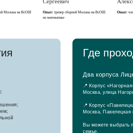
Сергеевич
Алексеевич
Опыт:
тренер сборной Москвы на ВсОШ
Опыт:
член жюри регионального 
по математике
тия
Где прохо
Два корпуса Лиц
📍 Корпус «Нагорная
;
Москва, улица Нагорн
ешения;
📍 Корпус «Павелецк
лем;
Москва, Павелецкая н
льной
Вы можете выбрать п
семье.