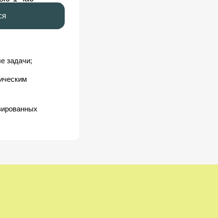
ся
е задачи;
тическим
вированных