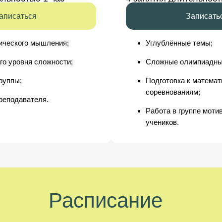
аписаться
Записать
ического мышления;
Углублённые темы;
го уровня сложности;
Сложные олимпиадны
руппы;
Подготовка к матема
соревнованиям;
реподавателя.
Работа в группе моти
учеников.
Расписание