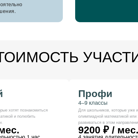
тоятельно
шения.
ТОИМОСТЬ УЧАСТ
й
Профи
4–9 классы
орые хотят познакомиться
Для школьников, которые уже 
атикой и полюбить
олимпиадной математикой или 
и.
развиваться в этом направлени
 мес.
9200 ₽ / мес
ельностью 1 час
4 занятия длительност