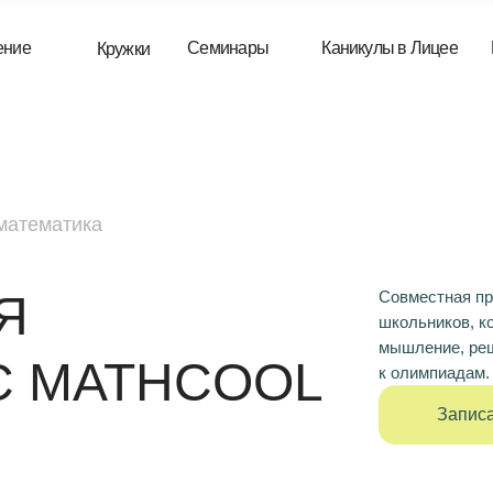
Семинары
Каникулы в Лицее
Наш магазин
Кружки
математика
Я
Совместная пр
школьников, к
мышление, реш
С MATHCOOL
к олимпиадам.
Запис