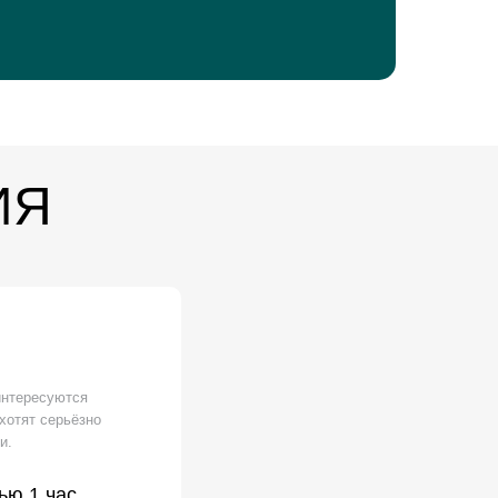
ИЯ
интересуются
хотят серьёзно
и.
.
ью 1 час