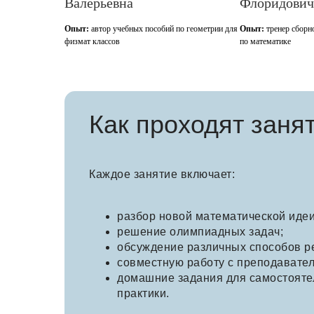
ерьевна
Флоридович
:
автор учебных пособий по геометрии для
Опыт:
тренер сборной Москвы на ВсОШ
т классов
по математике
Как проходят заня
Каждое занятие включает:
разбор новой математической идеи
решение олимпиадных задач;
обсуждение различных способов р
совместную работу с преподавате
домашние задания для самостояте
практики.