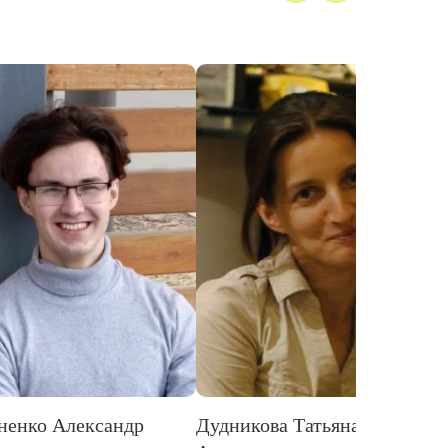
др
Дудникова Татьяна
Карпенко Ната