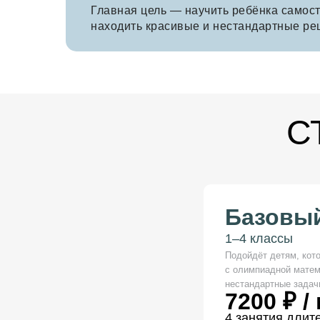
Главная цель — научить ребёнка самос
находить красивые и нестандартные ре
С
Базовы
1–4 классы
Подойдёт детям, кот
с олимпиадной матем
нестандартные задач
7200 ₽ /
4 занятия длит