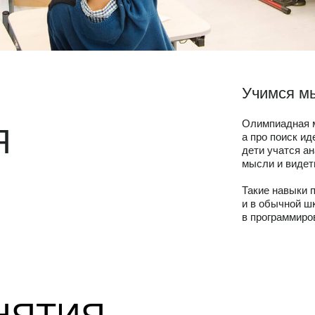
Учимся мы
Олимпиадная м
Я
а про поиск и
дети учатся а
мысли и видет
Такие навыки 
и в обычной ш
в программиро