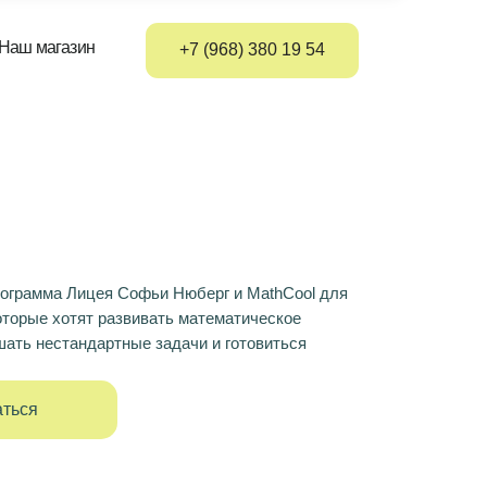
+7 (968) 380 19 54
ограмма Лицея Софьи Нюберг и MathCool для
оторые хотят развивать математическое
ать нестандартные задачи и готовиться
аться