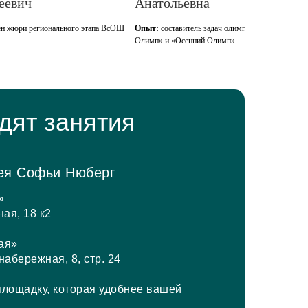
Анатольевна
Валерьевна
этапа ВсОШ
Опыт:
составитель задач олимпиад «Весенний
Неоднократный призёр и
Олимп» и «Осенний Олимп».
учителей
дят занятия
ея Софьи Нюберг
»
ая, 18 к2
ая»
абережная, 8, стр. 24
лощадку, которая удобнее вашей