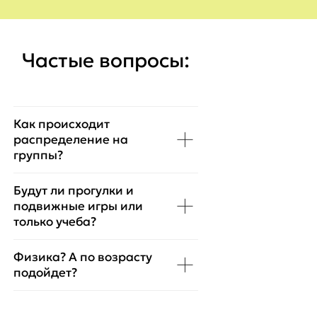
Приемная кампания
Команда педагогов
Галерея
FAQ
Новости лицея
СМИ о нас
Сведения об образовательной
организации:
ООО «Гимназия им. С.Н. Нюберг»
Лицензия 041274 от 16.02.2021
АНОО «Лицей им. С.Н. Нюберг»
Лицензия 042094 от 26.04.2022
Москва, ул. Большая Черёмушкинская,
д. 25, стр. 25
Москва, ул. Нагорная, д. 18, корп. 2