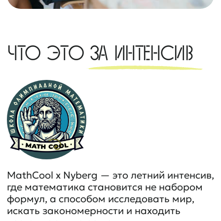
олимпиадную математику;
математические игры;
экспериментальную физику;
командную работу
и исследовательские задачи.
Каждый день участников ждут две пары:
олимпиадная математика;
математическая игра или
экспериментальная физика.
КАК ПРОХОДИТ
ИНТЕНСИВ?
Олимпиадная
математика
Участники решают нестандартные