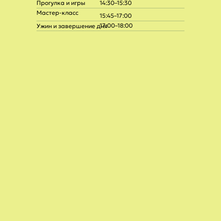
Прогулка и игры
14:30–15:30
Мастер-класс
15:45–17:00
17:00–18:00
Ужин и завершение дня
+7 (968) 380-19-54
+7 (905) 780-58-44
Мы будем рады поговорить с
вами с 9:00 до 18:00 в будние дни.
info@nyberg.school
nybergschool@gmail.com
Как устроено обучение