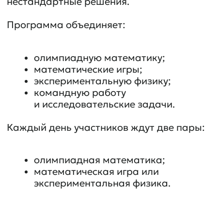
задачи, учатся замечать
закономерности, строить стратегии
и рассуждать.
Без зубрёжки и шаблонных
примеров — через поиск идей
и обсуждение решений.
Математические игры
Игровые занятия развивают:
логику;
внимание;
гибкость мышления;
умение работать в команде.
Экспериментальная
физика
Дети проводят небольшие
эксперименты и знакомятся
с физикой через практику,