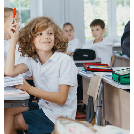
ЧТО ЭТО ЗА ИНТЕНСИВ
MathCool x Nyberg — это летний интенсив,
где математика становится не набором
формул, а способом исследовать мир,
искать закономерности и находить
нестандартные решения.
Программа объединяет: