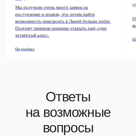
у
Мы получили очень много заявок на
поступление и поняли, что хотим найти
О
возможность пригласить в Лицей больше ребят.
к
Поэтому приняли решение открыть ещё один
четвёртый класс.
П
Подробнее