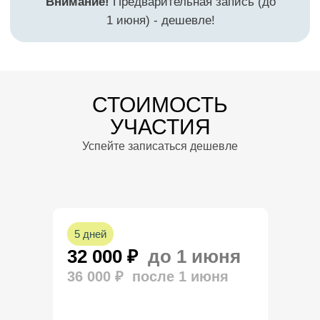
СТОИМОСТЬ
Ответы
УЧАСТИЯ
на возможные
Успейте записаться дешевле
вопросы
5 дней
32 000 ₽
до 1 июня
36 000 ₽ после 1 июня