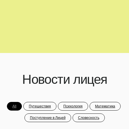
Сведения об образовательной
организации:
ООО «Гимназия им. С.Н. Нюберг»
Лицензия 041274 от 16.02.2021
АНОО «Лицей им. С.Н. Нюберг»
Лицензия 042094 от 26.04.2022
Москва, ул. Большая Черёмушкинская, д.
25, стр. 25
Москва, ул. Нагорная, д. 18, корп. 2
Павелецкая набережная, д. 8, стр. 24
Подписаться на новости
All
Путешествия
Психология
Математика
Поступление в Лицей
Словесность