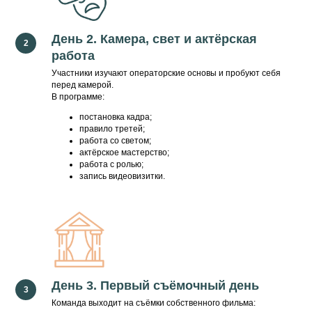
День 2. Камера, свет и актёрская
работа
Участники изучают операторские основы и пробуют себя
перед камерой.
В программе:
постановка кадра;
правило третей;
работа со светом;
актёрское мастерство;
работа с ролью;
запись видеовизитки.
КТО ПРОВОДИТ?
Ян Латыпов
Сценарист, режиссер
День 3. Первый съёмочный день
и продюсер
Команда выходит на съёмки собственного фильма: