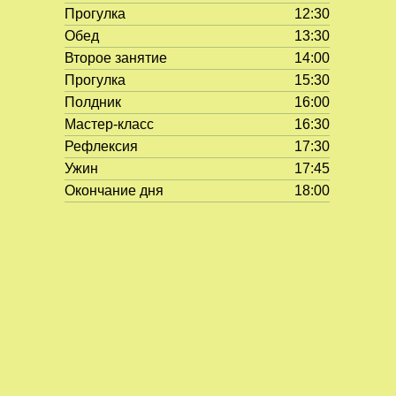
Прогулка
12:30
+7 (905) 780-58-44
Обед
13:30
Мы будем рады поговорить с вами с
Второе занятие
14:00
9:00 до 18:00 в будние дни.
Прогулка
15:30
Полдник
16:00
info@nyberg.school
Мастер-класс
16:30
nybergschool@gmail.com
Рефлексия
17:30
Ужин
17:45
Как устроено обучение
Окончание дня
18:00
Приемная кампания
Команда педагогов
Галерея
FAQ
Новости лицея
СМИ о нас