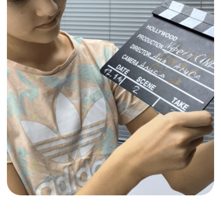
СОЗДАЁМ
СОБСТВЕННЫЙ
ФИЛЬМ ЗА 5 ДНЕЙ
Это 5-дневная практическая программа, где
участники проходят путь создания фильма —
от идеи и сценария до съёмок, монтажа
и финального просмотра.
За время интенсива дети попробуют себя
в разных кинопрофессиях:
сценарист;
режиссёр;
оператор;
актёр;
монтажёр.
Программа построена через практику,