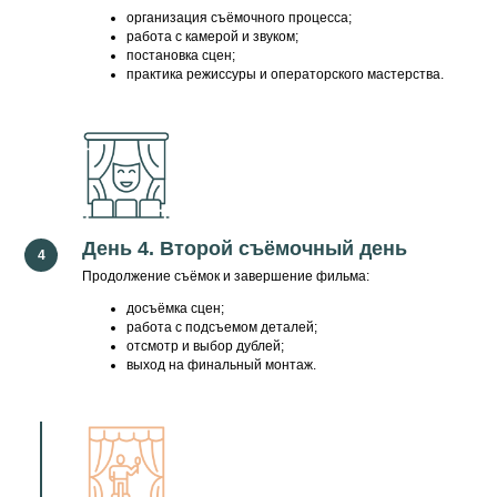
организация съёмочного процесса;
работа с камерой и звуком;
постановка сцен;
практика режиссуры и операторского мастерства.
• Окончил режиссёрский курс НИУ ВШЭ.
• В 2013 году фильм «I don’t speak russian»
получил награду международного фестиваля
Solidarity Shorts в номинации «Лучший игровой
фильм».
• Прошёл обучение документалистике в Gdynia
День 4. Второй съёмочный день
Film School (Гдыня, Польша) у Бартека Конопки.
Продолжение съёмок и завершение фильма:
• Участник шорт-листов питчингов:
досъёмка сцен;
— «ЧелоВечное кино» (2019)
работа с подсъемом деталей;
— «Перерыв на фильм» (2020)
отсмотр и выбор дублей;
— «Умное кино» (2022)
выход на финальный монтаж.
— «Эхо короче» (2024)
— «Питчинг неигрового кино» (2024)
• В 2021 году документальный фильм «Кит-Уля»
получил специальный приз фестиваля
«Федерация».
• Победитель конкурса «Россия — взгляд в