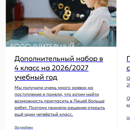
Дополнительный набор в
4 класс на 2026/2027
учебный год
О
+7 (968) 380-19-54
2
Мы получили очень много заявок на
+7 (905) 780-58-44
поступление и поняли, что хотим найти
О
возможность пригласить в Лицей больше
Мы будем рады поговорить с
к
ребят. Поэтому приняли решение открыть
вами с 9:00 до 18:00 в будние дни.
ещё один четвёртый класс.
П
info@nyberg.school
nybergschool@gmail.com
Подробнее