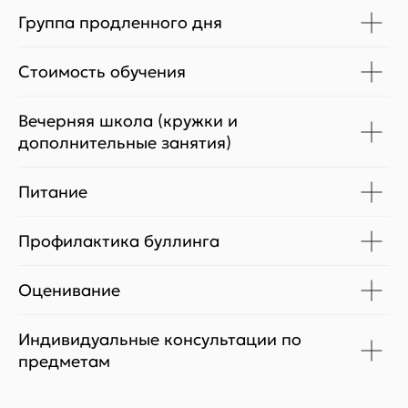
Москва, ул. Большая Черёмушкинская,
д. 25, стр. 25
Группа продленного дня
Москва, ул. Нагорная, д. 18, корп. 2
Павелецкая набережная, д. 8, стр. 24
Стоимость обучения
Подписаться на новости
Вечерняя школа (кружки и
дополнительные занятия)
Питание
Профилактика буллинга
Оценивание
Индивидуальные консультации по
предметам